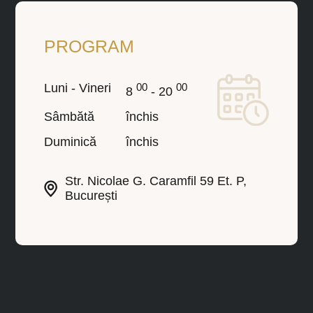
PROGRAM
Luni - Vineri
00
00
8
- 20
Sâmbătă
închis
Duminică
închis
Str. Nicolae G. Caramfil 59 Et. P,
București