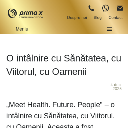
Despre noi
Blog
Contact
Meniu
O intâlnire cu Sănătatea, cu
Viitorul, cu Oamenii
4 dec.
2025
„Meet Health. Future. People” – o
intâlnire cu Sănătatea, cu Viitorul,
cu Oamenii. Aceasta a fost