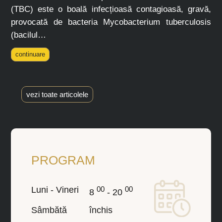
(TBC) este o boală infecțioasă contagioasă, gravă,
provocată de bacteria Mycobacterium tuberculosis
(bacilul…
continuare
vezi toate articolele
PROGRAM
Luni - Vineri
00
00
8
- 20
Sâmbătă
închis