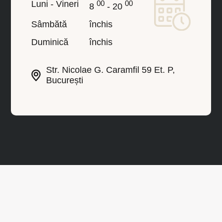
Luni - Vineri
00
00
8
- 20
Sâmbătă
închis
Duminică
închis
Str. Nicolae G. Caramfil 59 Et. P,
București